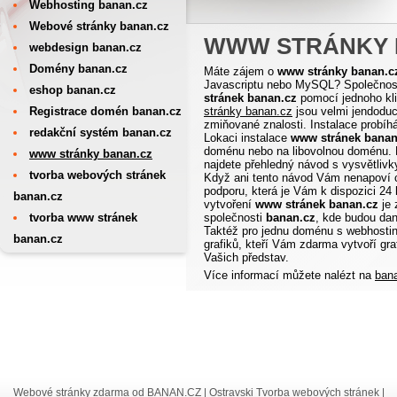
Webhosting banan.cz
Webové stránky banan.cz
WWW STRÁNKY 
webdesign banan.cz
Domény banan.cz
Máte zájem o
www stránky banan.c
Javascriptu nebo MySQL? Společno
eshop banan.cz
stránek banan.cz
pomocí jednoho kli
Registrace domén banan.cz
stránky banan.cz
jsou velmi jendoduc
zmiňované znalosti. Instalace probíhá
redakční systém banan.cz
Lokaci instalace
www stránek banan
doménu nebo na libovolnou doménu.
www stránky banan.cz
najdete přehledný návod s vysvětlivk
tvorba webových stránek
Když ani tento návod Vám nenapoví c
podporu, která je Vám k dispozici 24
banan.cz
vytvoření
www stránek banan.cz
je 
tvorba www stránek
společnosti
banan.cz
, kde budou da
Taktéž pro jednu doménu s webhosti
banan.cz
grafiků, kteří Vám zdarma vytvoří gr
Vašich představ.
Více informací můžete nalézt na
ban
Webové stránky zdarma
od
BANAN.CZ
|
Ostravski Tvorba webových stránek
|